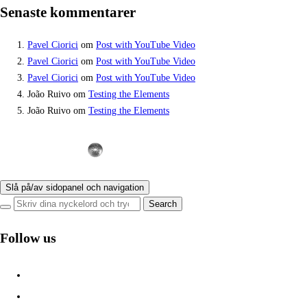
Senaste kommentarer
Pavel Ciorici
om
Post with YouTube Video
Pavel Ciorici
om
Post with YouTube Video
Pavel Ciorici
om
Post with YouTube Video
João Ruivo
om
Testing the Elements
João Ruivo
om
Testing the Elements
Slå på/av sidopanel och navigation
Follow us
facebook
instagram