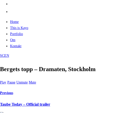
spotify
linkedin-
alt
Home
This is Kayo
Portfolio
Om
Kontakt
SCEN
Bergets topp – Dramaten, Stockholm
Play
Pause
Unmute
Mute
Previous
Taube Today – Official trailer